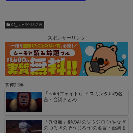
04_キャラ別の名言
スポンサーリンク
関連記事
「Fate(フェイト)」イスカンダルの名
言・台詞まとめ
「異修羅」柳の剣のソウジロウ(やなぎ
のつるぎのそうじろう)の名言・台詞ま