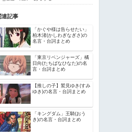
関連記事
「かぐや様は告らせたい」
柏木渚(かしわぎなぎさ)の
名言・台詞まとめ
「東京リベンジャーズ」橘
日向(たちばなひなた)の名
言・台詞まとめ
【推しの子】鷲見ゆき(すみ
ゆき)の名言・台詞まとめ
「キングダム」王騎(おう
き)の名言・台詞まとめ