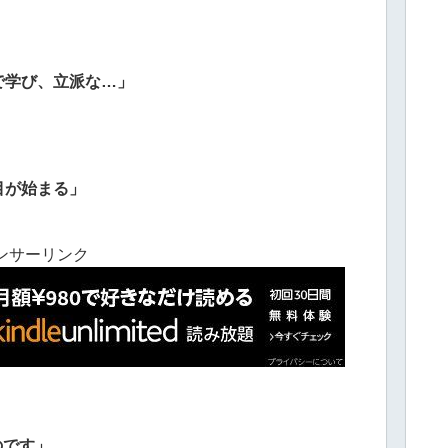
で学び、立派な…」
目が始まる」
ンサーリンク
のです」