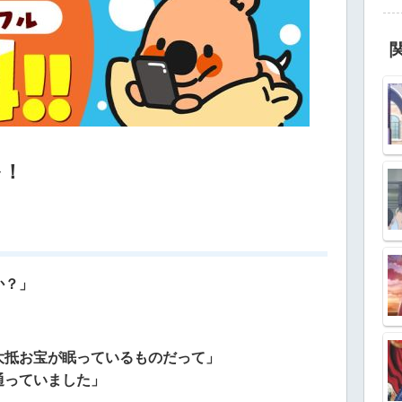
を！
か？」
大抵お宝が眠っているものだって」
通っていました」