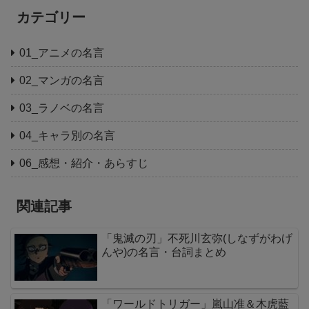
カテゴリー
01_アニメの名言
02_マンガの名言
03_ラノベの名言
04_キャラ別の名言
06_感想・紹介・あらすじ
関連記事
「鬼滅の刃」不死川玄弥(しなずがわげ
んや)の名言・台詞まとめ
「ワールドトリガー」嵐山准＆木虎藍