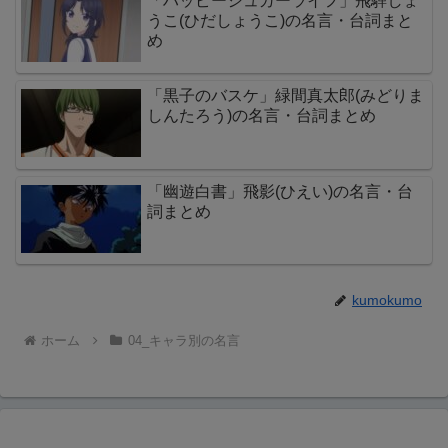
「ハッピーシュガーライフ」飛騨しょ
うこ(ひだしょうこ)の名言・台詞まと
め
「黒子のバスケ」緑間真太郎(みどりま
しんたろう)の名言・台詞まとめ
「幽遊白書」飛影(ひえい)の名言・台
詞まとめ
kumokumo
ホーム
04_キャラ別の名言