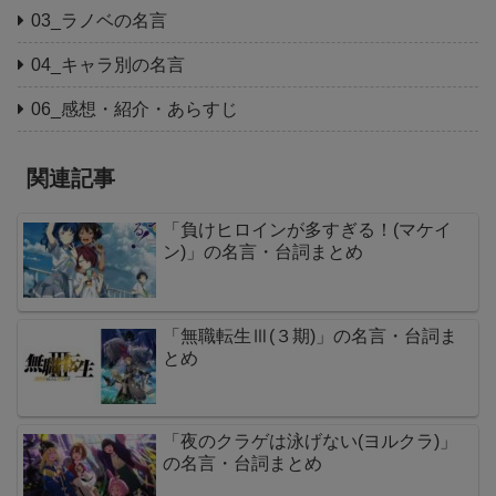
03_ラノベの名言
04_キャラ別の名言
06_感想・紹介・あらすじ
関連記事
「負けヒロインが多すぎる！(マケイ
ン)」の名言・台詞まとめ
「無職転生Ⅲ(３期)」の名言・台詞ま
とめ
「夜のクラゲは泳げない(ヨルクラ)」
の名言・台詞まとめ