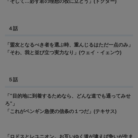
「そして…必ず君の理想の役に立とう」(ドクター)
４話
「盟友となるべき者を選ぶ時、重んじるはただ一点のみ」
「そわ、我と並び立つ実力なり」(ウェイ・イェンウ)
５話
「”目的地に到着するためなら、どんな道でも通ってみせ
ろ”」
「これがペンギン急便の信条の１つだ」(テキサス)
「ロドスとレユニオン。お互いゆく道が違えば争いが生ま