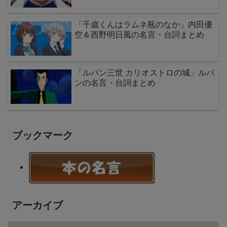
「千歳くんはラムネ瓶のなか」内田優
空＆西野明日風の名言・台詞まとめ
「ルパン三世 カリオストロの城」ルパ
ンの名言・台詞まとめ
ブックマーク
アーカイブ