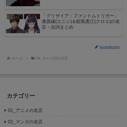
「グリザイア：ファントムトリガー」
漆原縁(エニシ)＆鮫島黒江(クロエ)の名
言・台詞まとめ
kumokumo
ホーム
04_キャラ別の名言
カテゴリー
01_アニメの名言
02_マンガの名言