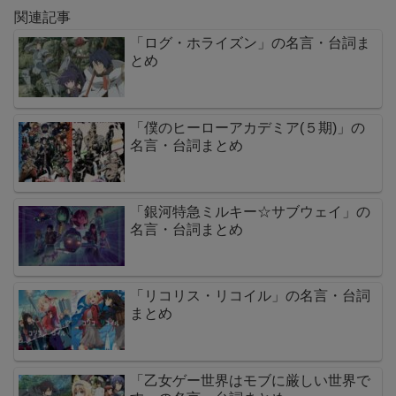
関連記事
「ログ・ホライズン」の名言・台詞ま
とめ
「僕のヒーローアカデミア(５期)」の
名言・台詞まとめ
「銀河特急ミルキー☆サブウェイ」の
名言・台詞まとめ
「リコリス・リコイル」の名言・台詞
まとめ
「乙女ゲー世界はモブに厳しい世界で