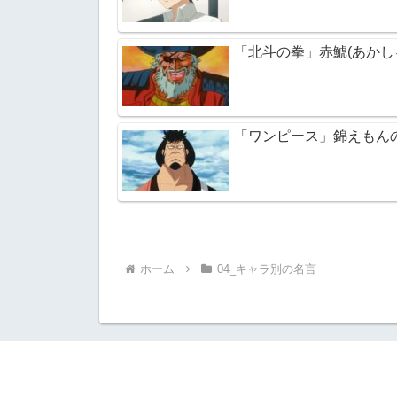
「北斗の拳」赤鯱(あかし
「ワンピース」錦えもん
ホーム
04_キャラ別の名言