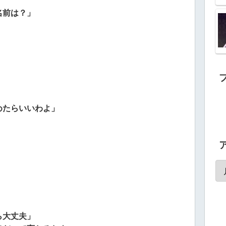
名前は？」
めたらいいわよ」
」
ら大丈夫」