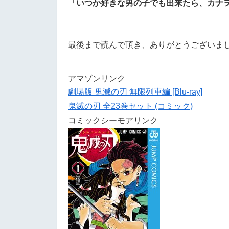
「
いつか好きな男の子でも出来たら、カナ
最後まで読んで頂き、ありがとうございま
アマゾンリンク
劇場版 鬼滅の刃 無限列車編 [Blu-ray]
鬼滅の刃 全23巻セット (コミック)
コミックシーモアリンク