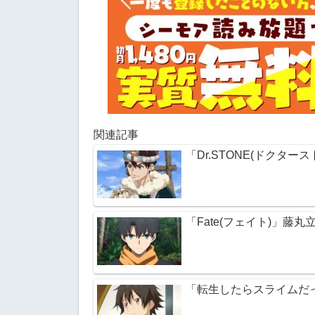
関連記事
「Dr.STONE(ドクタ
「Fate(フェイト)」藤
「転生したらスライムだ