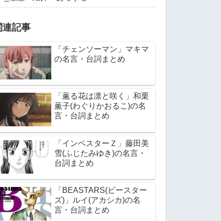
関連記事
「チェンソーマン」マキマ
の名言・台詞まとめ
「薫る花は凛と咲く」和栗
薫子(わぐりかおるこ)の名
言・台詞まとめ
「インベスターＺ」藤田美
雪(ふじたみゆき)の名言・
台詞まとめ
「BEASTARS(ビースター
ズ)」ルイ(アカシカ)の名
言・台詞まとめ