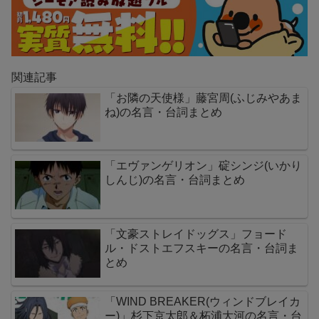
関連記事
「お隣の天使様」藤宮周(ふじみやあま
ね)の名言・台詞まとめ
「エヴァンゲリオン」碇シンジ(いかり
しんじ)の名言・台詞まとめ
「文豪ストレイドッグス」フョード
ル・ドストエフスキーの名言・台詞ま
とめ
「WIND BREAKER(ウィンドブレイカ
ー)」杉下京太郎＆柘浦大河の名言・台