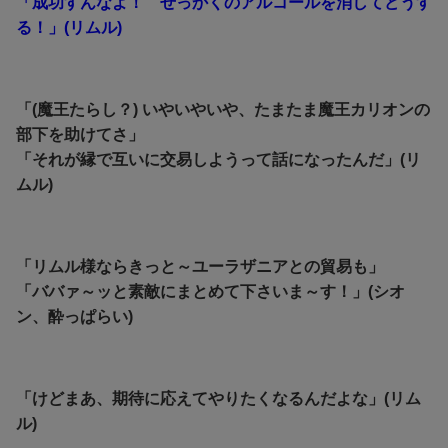
「成功すんなよ！ せっかくのアルコールを消してどうす
る！」(リムル)
「(魔王たらし？) いやいやいや、たまたま魔王カリオンの
部下を助けてさ」
「それが縁で互いに交易しようって話になったんだ」(リ
ムル)
「リムル様ならきっと～ユーラザニアとの貿易も」
「ババァ～ッと素敵にまとめて下さいま～す！」(シオ
ン、酔っぱらい)
「けどまあ、期待に応えてやりたくなるんだよな」(リム
ル)