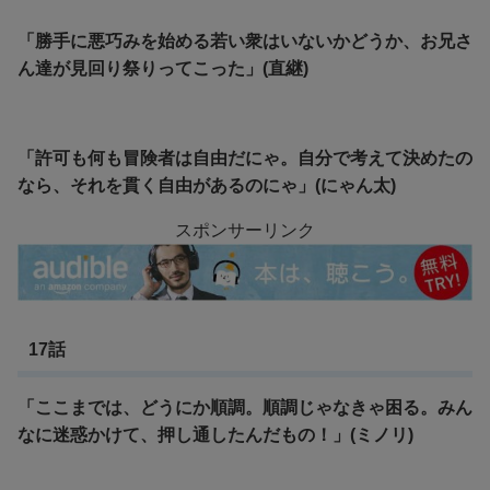
「勝手に悪巧みを始める若い衆はいないかどうか、お兄さ
ん達が見回り祭りってこった」(直継)
「許可も何も冒険者は自由だにゃ。自分で考えて決めたの
なら、それを貫く自由があるのにゃ」(にゃん太)
スポンサーリンク
17話
「ここまでは、どうにか順調。順調じゃなきゃ困る。みん
なに迷惑かけて、押し通したんだもの！」(ミノリ)