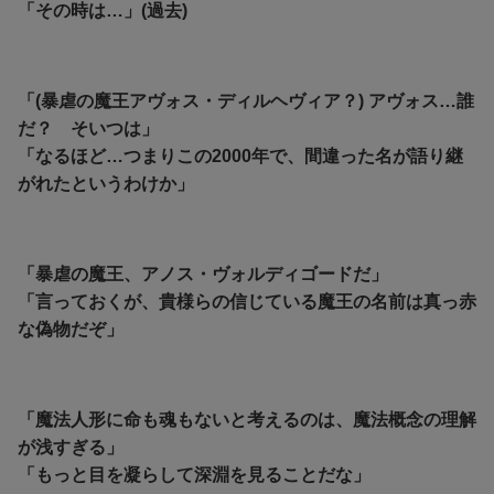
「その時は…」(過去)
「(暴虐の魔王アヴォス・ディルヘヴィア？) アヴォス…誰
だ？ そいつは」
「なるほど…つまりこの2000年で、間違った名が語り継
がれたというわけか」
「暴虐の魔王、アノス・ヴォルディゴードだ」
「言っておくが、貴様らの信じている魔王の名前は真っ赤
な偽物だぞ」
「魔法人形に命も魂もないと考えるのは、魔法概念の理解
が浅すぎる」
「もっと目を凝らして深淵を見ることだな」