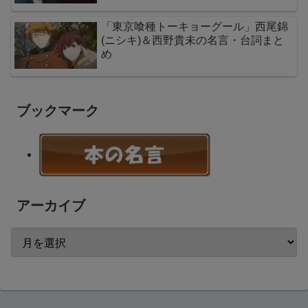
「東京喰種トーキョーグール」西尾錦
(ニシキ)＆西野貴未の名言・台詞まと
め
ブックマーク
アーカイブ