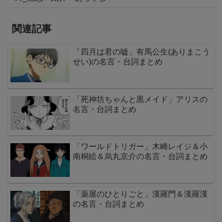
関連記事
「四月は君の嘘」有馬公生(ありまこう
せい)の名言・台詞まとめ
「死神坊ちゃんと黒メイド」アリスの
名言・台詞まとめ
「ワールドトリガー」木崎レイジ＆小
南桐絵＆烏丸京介の名言・台詞まとめ
「薬屋のひとりごと」漢羅門＆漢羅漢
の名言・台詞まとめ