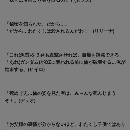
「我々は名前より実を取るのだ」(ゼクス)
「秘密を知られた、だから…」
「だから…わたくしは殺されるんだわ！」(リリーナ)
「これ(魚雷)を３発も直撃させれば、自爆を誘発できる」
「あれ(ガンダム)がOZに奪われる前に俺が破壊する…俺が
始末する」(ヒイロ)
「死ぬぜえ…俺の姿を見た者は、み～んな死んじまう
ぞ！」(デュオ)
「お父様の事情が分からないほど、わたくし子供ではあり