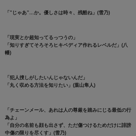
「”じゃあ”…か。優しさは時々、残酷ね」(雪乃)
「現実とか超知ってるっつうの」
「知りすぎてそろそろヒキペディア作れるレベルだ」(八
幡)
「犯人捜しがしたいんじゃないんだ」
「丸く収める方法を知りたい」(葉山隼人)
「チェーンメール、あれは人の尊厳を踏みにじる最低の行
為よ」
「自分の名前も顔も出さず、ただ傷つけるためだけに誹謗
中傷の限りを尽くす」(雪乃)