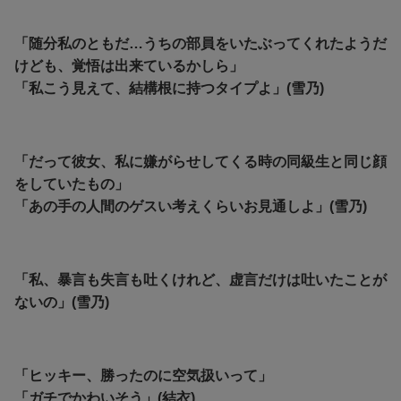
「随分私のともだ…うちの部員をいたぶってくれたようだ
けども、覚悟は出来ているかしら」
「私こう見えて、結構根に持つタイプよ」(雪乃)
「だって彼女、私に嫌がらせしてくる時の同級生と同じ顔
をしていたもの」
「
あの手の人間のゲスい考えくらいお見通しよ」(雪乃)
「私、暴言も失言も吐くけれど、虚言だけは吐いたことが
ないの」(雪乃)
「ヒッキー、勝ったのに空気扱いって」
「ガチでかわいそう」(結衣)