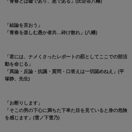
「青春とは嘘であり、悪である」(比企谷八幡)
「結論を言おう」
「青春を楽しむ愚か者共…砕け散れ」(八幡)
「君には、ナメくさったレポートの罰としてここでの部活
動を命じる」
「異論・反論・抗議・質問・口答えは一切認めねえ」(平
塚静、先生)
「お断りします」
「そこの男の下心に満ちた下卑た目を見ていると身の危険
を感じます」(雪ノ下雪乃)