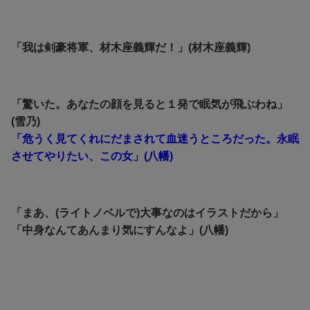
「我は剣豪将軍、材木座義輝だ！」(材木座義輝)
「驚いた。あなたの顔を見ると１発で眠気が飛ぶわね」
(雪乃)
「危うく見てくれにだまされて血迷うところだった。永眠
させてやりたい、この女」(八幡)
「まあ、(ライトノベルで)大事なのはイラストだから」
「中身なんてあんまり気にすんなよ」(八幡)