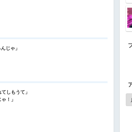
るんじゃ」
れてしもうて」
じゃ！」