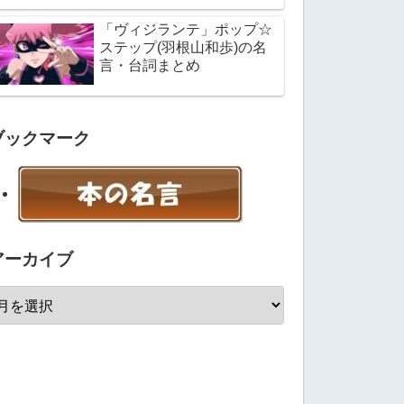
「ヴィジランテ」ポップ☆
ステップ(羽根山和歩)の名
言・台詞まとめ
ブックマーク
アーカイブ