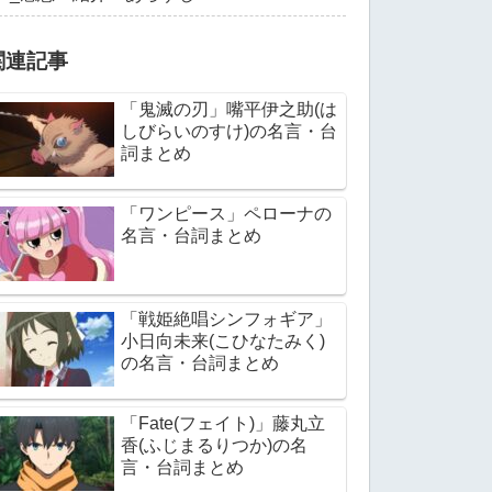
関連記事
「鬼滅の刃」嘴平伊之助(は
しびらいのすけ)の名言・台
詞まとめ
「ワンピース」ペローナの
名言・台詞まとめ
「戦姫絶唱シンフォギア」
小日向未来(こひなたみく)
の名言・台詞まとめ
「Fate(フェイト)」藤丸立
香(ふじまるりつか)の名
言・台詞まとめ