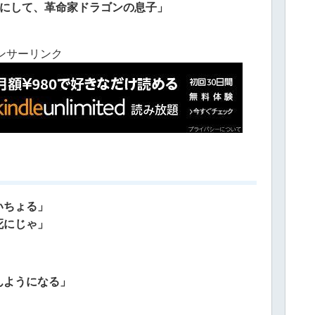
孫にして、革命家ドラゴンの息子」
」
ンサーリンク
いちょる」
死にじゃ」
んようになる」