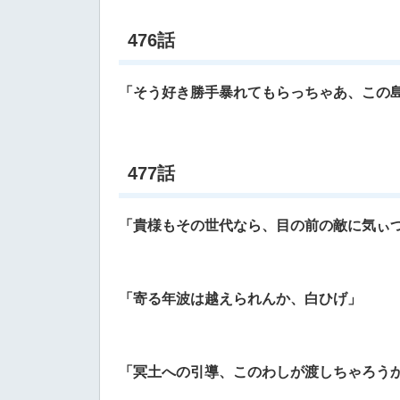
476話
「そう好き勝手暴れてもらっちゃあ、この
477話
「貴様もその世代なら、目の前の敵に気ぃ
「寄る年波は越えられんか、白ひげ」
「冥土への引導、このわしが渡しちゃろう