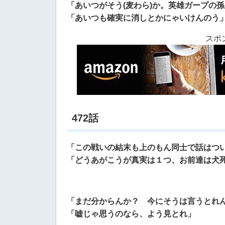
「あいつがそう(麦わら)か。英雄ガープの
「あいつも確実に消しとかにゃいけんのう
スポ
472話
「この戦いの結末も上のもん同士で話はつ
「どうあがこうが真実は１つ、お前達は犬
「まだ分からんか？ 今にそうは言うとれ
「嘘じゃ思うのなら、よう見とれ」