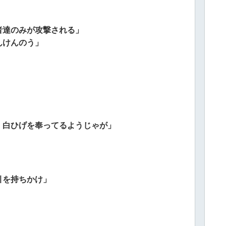
者達のみが攻撃される」
んけんのう」
、白ひげを奉ってるようじゃが」
引を持ちかけ」