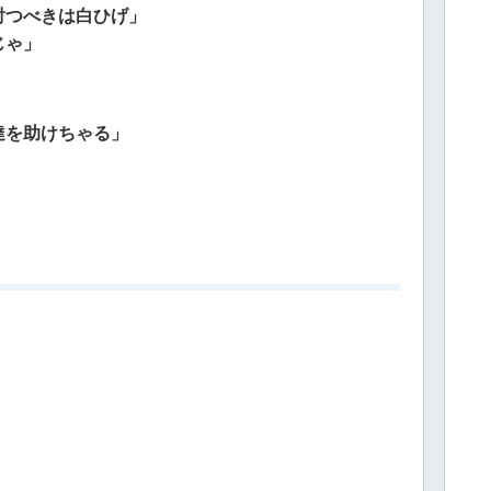
討つべきは白ひげ」
じゃ」
達を助けちゃる」