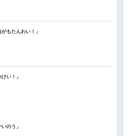
島がもたんわい！」
つけい！」
かいのう」